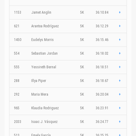
1153
Jamet Anglin
5K
36:10.84
+
621
Arantxa Rodríguez
5K
36:12.29
+
1450
Eudelys Morris
5K
36:15.46
+
554
Sebastian Jordan
5K
36:18.02
+
555
Yessireth Bernal
5K
36:18.51
+
288
Illya Piper
5K
36:18.67
+
292
Maria Mera
5K
36:20.04
+
965
Klaudia Rodriguez
5K
36:23.91
+
2033
Isaac J. Vásquez
5K
36:24.77
+
513
Emely García
5K
36:25.25
+