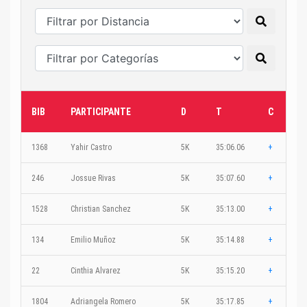
BIB
PARTICIPANTE
D
T
C
1368
Yahir Castro
5K
35:06.06
+
246
Jossue Rivas
5K
35:07.60
+
1528
Christian Sanchez
5K
35:13.00
+
134
Emilio Muñoz
5K
35:14.88
+
22
Cinthia Alvarez
5K
35:15.20
+
1804
Adriangela Romero
5K
35:17.85
+