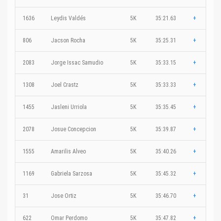
1636
Leydis Valdés
5K
35:21.63
+
806
Jacson Rocha
5K
35:25.31
+
2083
Jorge Issac Samudio
5K
35:33.15
+
1308
Joel Crastz
5K
35:33.33
+
1455
Jasleni Urriola
5K
35:35.45
+
2078
Josue Concepcion
5K
35:39.87
+
1555
Amarilis Alveo
5K
35:40.26
+
1169
Gabriela Sarzosa
5K
35:45.32
+
31
Jose Ortiz
5K
35:46.70
+
622
Omar Perdomo
5K
35:47.82
+