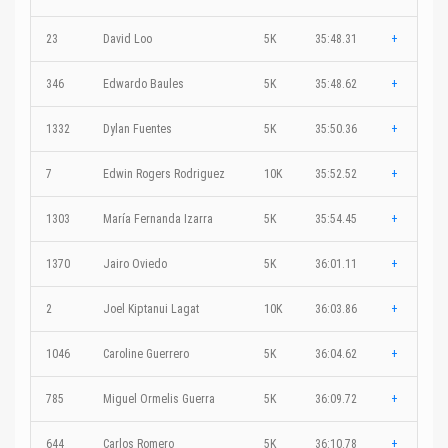
23
David Loo
5K
35:48.31
+
346
Edwardo Baules
5K
35:48.62
+
1332
Dylan Fuentes
5K
35:50.36
+
7
Edwin Rogers Rodriguez
10K
35:52.52
+
1303
María Fernanda Izarra
5K
35:54.45
+
1370
Jairo Oviedo
5K
36:01.11
+
2
Joel Kiptanui Lagat
10K
36:03.86
+
1046
Caroline Guerrero
5K
36:04.62
+
785
Miguel Ormelis Guerra
5K
36:09.72
+
644
Carlos Romero
5K
36:10.78
+