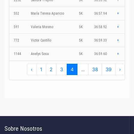
2232
Sandra Trujillo
5K
36:53.92
+
552
María Teresa Aparicio
5K
36:57.94
+
591
Valeria Moreno
5K
36:58.92
+
772
Victor Castillo
5K
36:59.33
+
1144
Anelys Sosa
5K
36:59.60
+
‹
1
2
3
4
...
38
39
›
Sobre Nosotros