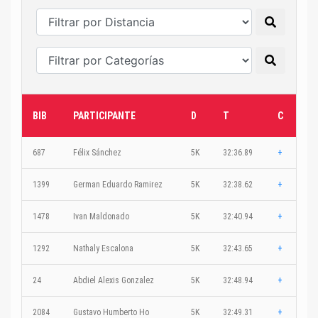
BIB
PARTICIPANTE
D
T
C
687
Félix Sánchez
5K
32:36.89
+
1399
German Eduardo Ramirez
5K
32:38.62
+
1478
Ivan Maldonado
5K
32:40.94
+
1292
Nathaly Escalona
5K
32:43.65
+
24
Abdiel Alexis Gonzalez
5K
32:48.94
+
2084
Gustavo Humberto Ho
5K
32:49.31
+