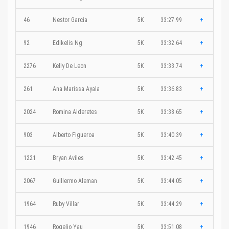
46
Nestor Garcia
5K
33:27.99
+
92
Edikelis Ng
5K
33:32.64
+
2276
Kelly De Leon
5K
33:33.74
+
261
Ana Marissa Ayala
5K
33:36.83
+
2024
Romina Alderetes
5K
33:38.65
+
903
Alberto Figueroa
5K
33:40.39
+
1221
Bryan Aviles
5K
33:42.45
+
2067
Guillermo Aleman
5K
33:44.05
+
1964
Ruby Villar
5K
33:44.29
+
1946
Rogelio Yau
5K
33:51.08
+