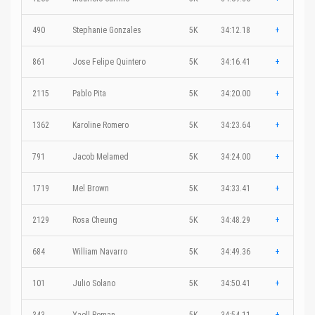
490
Stephanie Gonzales
5K
34:12.18
+
861
Jose Felipe Quintero
5K
34:16.41
+
2115
Pablo Pita
5K
34:20.00
+
1362
Karoline Romero
5K
34:23.64
+
791
Jacob Melamed
5K
34:24.00
+
1719
Mel Brown
5K
34:33.41
+
2129
Rosa Cheung
5K
34:48.29
+
684
William Navarro
5K
34:49.36
+
101
Julio Solano
5K
34:50.41
+