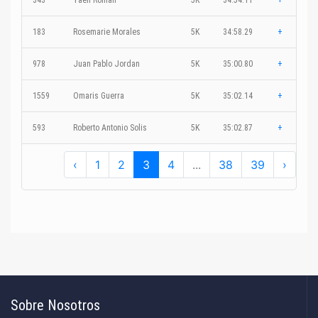
343
Yaell Roman
5K
34:54.11
+
183
Rosemarie Morales
5K
34:58.29
+
978
Juan Pablo Jordan
5K
35:00.80
+
1559
Omaris Guerra
5K
35:02.14
+
593
Roberto Antonio Solis
5K
35:02.87
+
‹
1
2
3
4
...
38
39
›
Sobre Nosotros