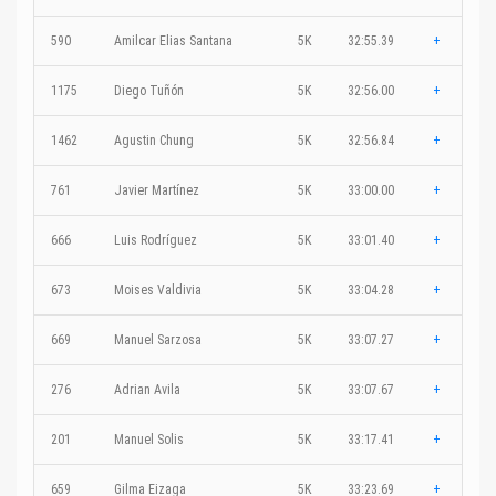
590
Amilcar Elias Santana
5K
32:55.39
+
1175
Diego Tuñón
5K
32:56.00
+
1462
Agustin Chung
5K
32:56.84
+
761
Javier Martínez
5K
33:00.00
+
666
Luis Rodríguez
5K
33:01.40
+
673
Moises Valdivia
5K
33:04.28
+
669
Manuel Sarzosa
5K
33:07.27
+
276
Adrian Avila
5K
33:07.67
+
201
Manuel Solis
5K
33:17.41
+
659
Gilma Eizaga
5K
33:23.69
+