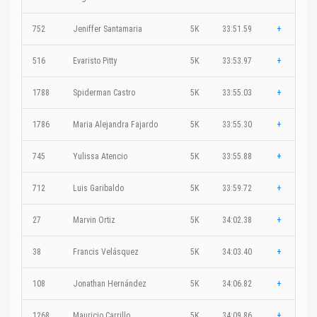
752
Jeniffer Santamaria
5K
33:51.59
+
516
Evaristo Pitty
5K
33:53.97
+
1788
Spiderman Castro
5K
33:55.03
+
1786
Maria Alejandra Fajardo
5K
33:55.30
+
745
Yulissa Atencio
5K
33:55.88
+
712
Luis Garibaldo
5K
33:59.72
+
27
Marvin Ortiz
5K
34:02.38
+
38
Francis Velásquez
5K
34:03.40
+
108
Jonathan Hernández
5K
34:06.82
+
1268
Mauricio Carrillo
5K
34:09.86
+