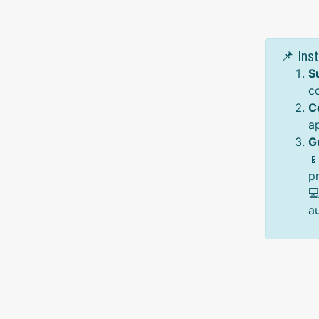
📌 Ins
S
c
C
a
G

p

a