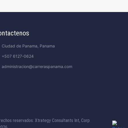
ontactenos
Ciudad de Panama, Panama
+507 6127-0624
administracion@carreraspanama.com
rechos reservados: Xtrategy Consultants Int, Corp
026