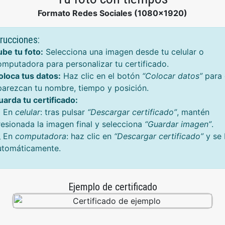
Formato Redes Sociales (1080x1920)
trucciones:
ube tu foto:
Selecciona una imagen desde tu celular o
omputadora para personalizar tu certificado.
oloca tus datos:
Haz clic en el botón
“Colocar datos”
para 
parezcan tu nombre, tiempo y posición.
uarda tu certificado:
 En
celular
: tras pulsar
“Descargar certificado”
, mantén
resionada la imagen final y selecciona
“Guardar imagen”
.
 En
computadora
: haz clic en
“Descargar certificado”
y se 
utomáticamente.
Ejemplo de certificado