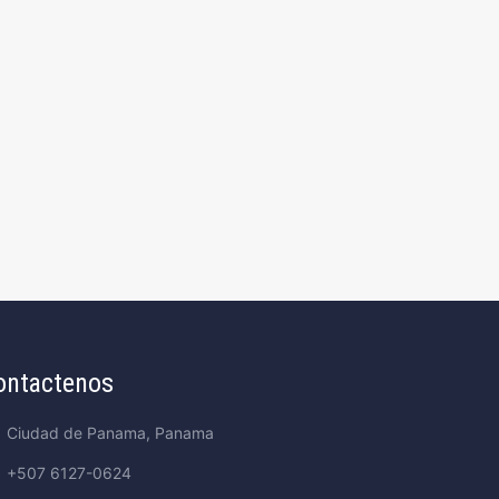
ontactenos
Ciudad de Panama, Panama
+507 6127-0624