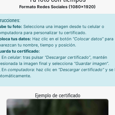
Formato Redes Sociales (1080x1920)
trucciones:
ube tu foto:
Selecciona una imagen desde tu celular o
omputadora para personalizar tu certificado.
oloca tus datos:
Haz clic en el botón
“Colocar datos”
para 
parezcan tu nombre, tiempo y posición.
uarda tu certificado:
 En
celular
: tras pulsar
“Descargar certificado”
, mantén
resionada la imagen final y selecciona
“Guardar imagen”
.
 En
computadora
: haz clic en
“Descargar certificado”
y se 
utomáticamente.
Ejemplo de certificado