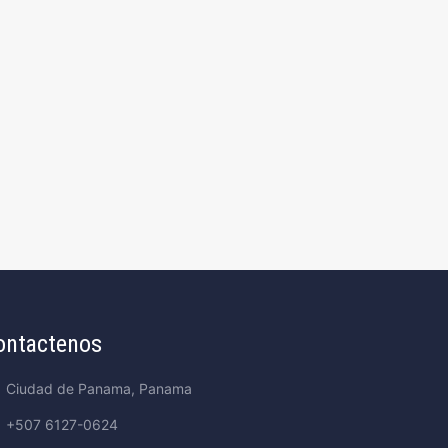
ontactenos
Ciudad de Panama, Panama
+507 6127-0624