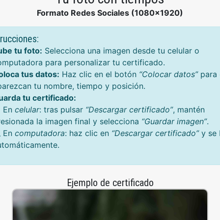
Formato Redes Sociales (1080x1920)
trucciones:
ube tu foto:
Selecciona una imagen desde tu celular o
omputadora para personalizar tu certificado.
oloca tus datos:
Haz clic en el botón
“Colocar datos”
para 
parezcan tu nombre, tiempo y posición.
uarda tu certificado:
 En
celular
: tras pulsar
“Descargar certificado”
, mantén
resionada la imagen final y selecciona
“Guardar imagen”
.
 En
computadora
: haz clic en
“Descargar certificado”
y se 
utomáticamente.
Ejemplo de certificado