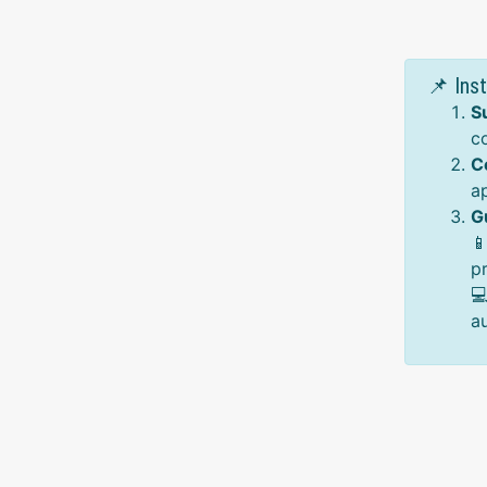
📌 Ins
S
c
C
a
G

p

a