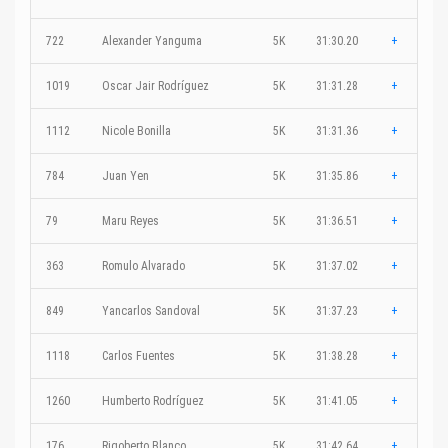
722
Alexander Yanguma
5K
31:30.20
+
1019
Oscar Jair Rodríguez
5K
31:31.28
+
1112
Nicole Bonilla
5K
31:31.36
+
784
Juan Yen
5K
31:35.86
+
79
Maru Reyes
5K
31:36.51
+
363
Romulo Alvarado
5K
31:37.02
+
849
Yancarlos Sandoval
5K
31:37.23
+
1118
Carlos Fuentes
5K
31:38.28
+
1260
Humberto Rodríguez
5K
31:41.05
+
176
Rigoberto Blanco
5K
31:42.64
+