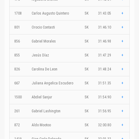
1708
Carlos Augusto Quintero
5K
31:43.05
+
801
Orocio Contasti
5K
31:46.10
+
856
Gabriel Morales
5K
31:46.98
+
855
Jesús Díaz
5K
31:47.29
+
826
Carolina De Leon
5K
31:48.24
+
667
Juliana Angelica Escudero
5K
31:51.35
+
1500
Abdiel Sanjur
5K
31:54.90
+
261
Gabriel Lashington
5K
31:56.95
+
872
Aldo Mootoo
5K
32:00.80
+