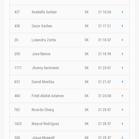
437
Anabella Garban
5K
31:16.56
+
438
Cesar Garban
5K
31:17.51
+
20
Loxandra Zorita
5K
31:18.07
+
290
Jose Ramos
5K
31:18.98
+
1771
Jhonny Sarmiento
5K
31:20.67
+
833
Daniel Monllau
5K
31:21.67
+
460
Fidel Abdiel Adames
5K
31:24.00
+
782
Ricardo Cheng
5K
31:28.67
+
1623
Maycol Rodríguez
5K
31:28.97
+
360
Josue Maxwell
5K
31:29.47
+