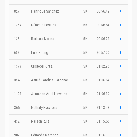
827
Henrique Sanchez
5K
30:56.49
+
1354
Génesis Rosales
5K
30:56.64
+
125
Barbara Molina
5K
30:56.78
+
653
Luis Zhong
5K
30:57.20
+
1379
Cristobal Ortiz
5K
31:02.96
+
354
Astrid Carolina Cardenas
5K
31:06.64
+
1433
Jonathan Ariel Hawkins
5K
31:06.80
+
366
Nathaly Escalona
5K
31:13.58
+
432
Nelson Ruiz
5K
31:15.66
+
902
Eduardo Martinez
5K
31:16.33
+