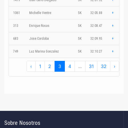
1419
Gian Carlo Delgado
5K
32:01.32
+
1061
Michelle Ventre
5K
32:05.88
+
313
Enrique Rosas
5K
32:08.47
+
683
Jose Cordoba
5K
32:09.95
+
749
Luz Marina Gonzalez
5K
32:10.27
+
‹
1
2
3
4
...
31
32
›
Sobre Nosotros