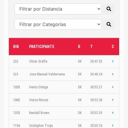
BIB
PARTICIPANTE
D
T
C
222
Oliver Graffe
5K
30:47.55
+
223
Jose Manuel Valderrama
5K
30:48.24
+
1028
Henry Ortega
5K
30:52.21
+
1065
Vasco Rincon
5K
30:52.38
+
1203
Kendall Brown
5K
30:53.29
+
1196
Cristopher Troya
5K
30:55.76
+